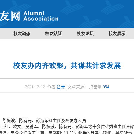
校友动态
校友认证
校友论坛
校友展示
校友办内齐欢聚，共谋共计求发展
2021-12-12 作者:
暂无
文章来源 :
点击量:
954
、陈摄波、陈有元、彭海军班主任及校友办人员
田卫红、欧文、吴德军、陈摄波、陈有元、彭海军等十多位优秀班主任齐
滴滴，思念之情溢于言表，再谈到学生们毕业后的发展与现状，甚是骄傲