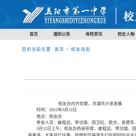
首页
通知公告
母校资讯
校史人物
您的当前位置:
首页
> 校友动态
校友办内齐欢聚，共谋共计求发展
时间：
年
月
日
2021
5
12
地点：校友办
参会人员：崔程远、李功瑞、田卫红、欧文、吴德军
月
日上午，校友办热闹非常，崔程远、李功瑞、
5
12
声笑语，大家共忆往事，回想起历届学生们在校时的点点