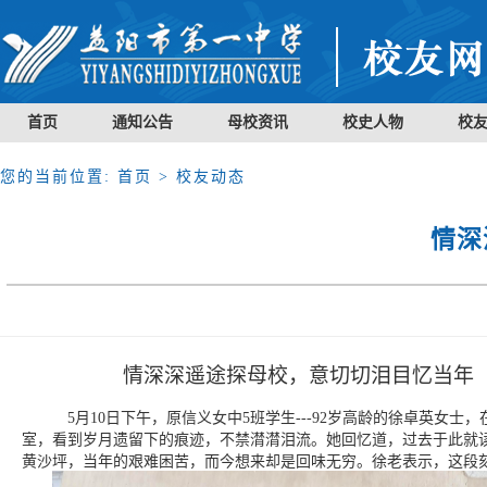
首页
通知公告
母校资讯
校史人物
校
您的当前位置:
首页
> 校友动态
情深
情深深遥途探母校，意切切泪目忆当年
5
月
10
日下午，原信义女中5班学生
---92
岁高龄的徐卓英女士，
室，看到岁月遗留下的痕迹，不禁潸潸泪流。她回忆道，过去于此就
黄沙坪，当年的艰难困苦，而今想来却是回味无穷。徐老表示，这段